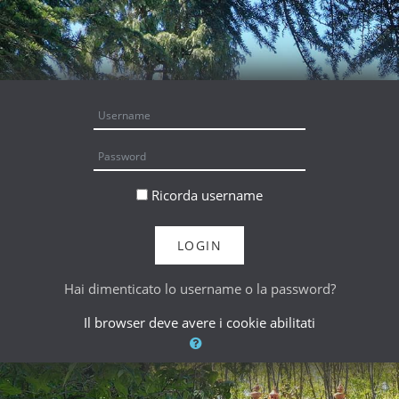
Vai al contenuto principale
Username
Password
Ricorda username
LOGIN
Hai dimenticato lo username o la password?
Il browser deve avere i cookie abilitati