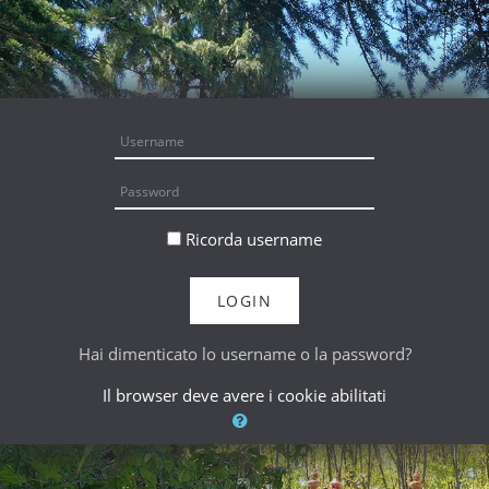
Vai al contenuto principale
Username
Password
Ricorda username
LOGIN
Hai dimenticato lo username o la password?
Il browser deve avere i cookie abilitati