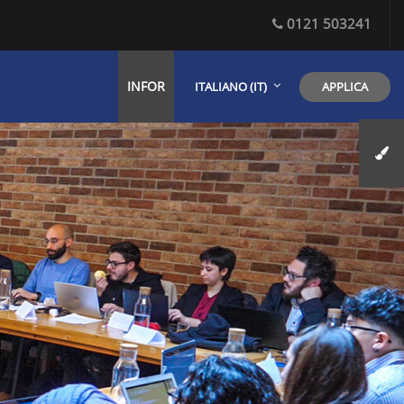
0121 503241
INFOR
APPLICA
ITALIANO ‎(IT)‎