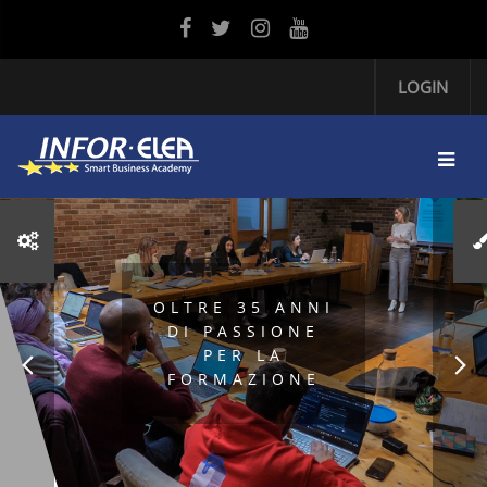
Vai al contenuto principale
LOGIN
OLTRE 35 ANNI
DI PASSIONE
PER LA
FORMAZIONE