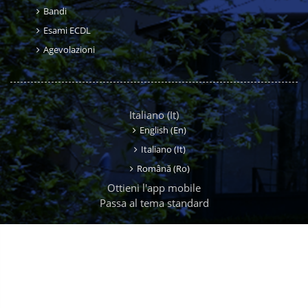
Bandi
Esami ECDL
Agevolazioni
Italiano ‎(it)‎
English ‎(en)‎
Italiano ‎(it)‎
Română ‎(ro)‎
Ottieni l'app mobile
Passa al tema standard