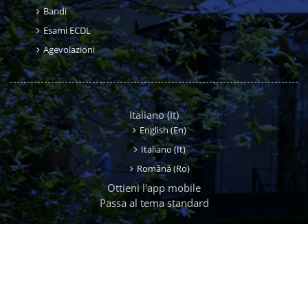
Bandi
Esami ECDL
Agevolazioni
Italiano ‎(it)‎
English ‎(en)‎
Italiano ‎(it)‎
Română ‎(ro)‎
Ottieni l'app mobile
Passa al tema standard