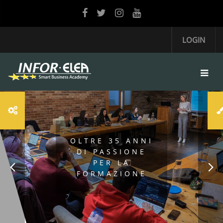
Vai al contenuto principale
LOGIN
OLTRE 35 ANNI
DI PASSIONE
PER LA
FORMAZIONE