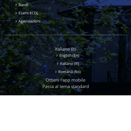
Bandi
Esami ECDL
Agevolazioni
Italiano ‎(it)‎
English ‎(en)‎
Italiano ‎(it)‎
Română ‎(ro)‎
Ottieni l'app mobile
Passa al tema standard