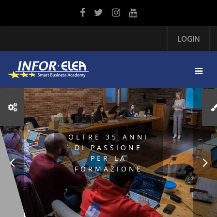
Vai al contenuto principale
LOGIN
OLTRE 35 ANNI
DI PASSIONE
PER LA
FORMAZIONE