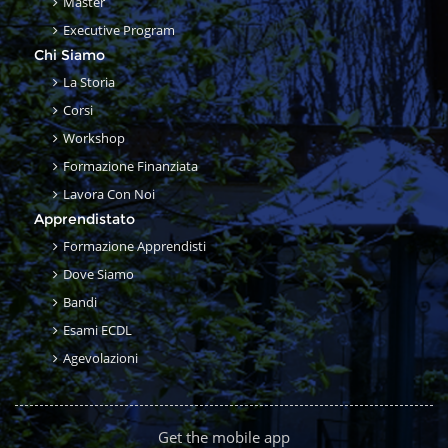
Master
Executive Program
Chi Siamo
La Storia
Corsi
Workshop
Formazione Finanziata
Lavora Con Noi
Apprendistato
Formazione Apprendisti
Dove Siamo
Bandi
Esami ECDL
Agevolazioni
Get the mobile app