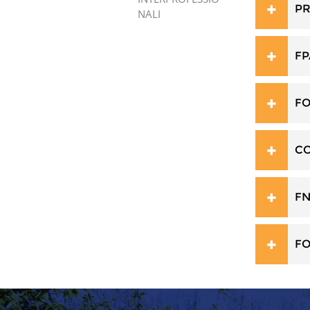
PR
NALI
FP
FO
CO
FN
FO