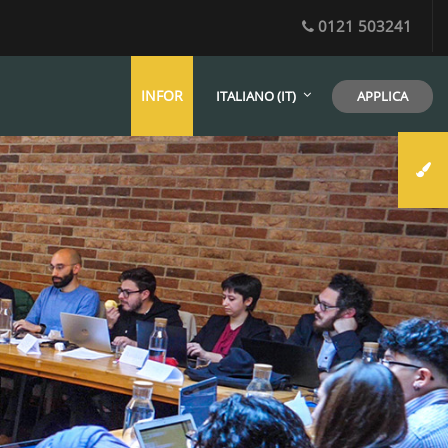
0121 503241
INFOR
APPLICA
ITALIANO ‎(IT)‎