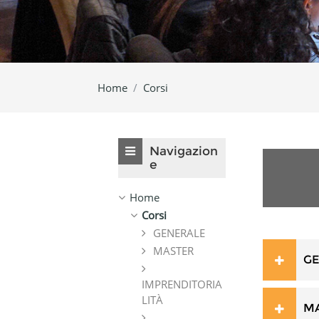
Home
Corsi
Salta Navigazione
Navigazion
e
Home
Corsi
GENERALE
MASTER
G
IMPRENDITORIA
LITÀ
M