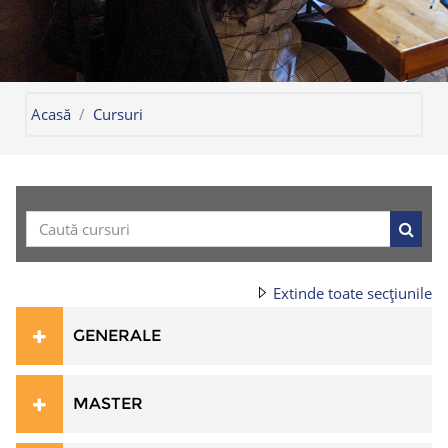
Acasă
Cursuri
Caută cursuri
Caută 
Extinde toate secțiunile
GENERALE
MASTER