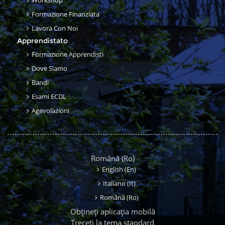
Workshop
Formazione Finanziata
Lavora Con Noi
Apprendistato
Formazione Apprendisti
Dove Siamo
Bandi
Esami ECDL
Agevolazioni
Română ‎(ro)‎
English ‎(en)‎
Italiano ‎(it)‎
Română ‎(ro)‎
Obțineți aplicația mobilă
Treceți la tema standard