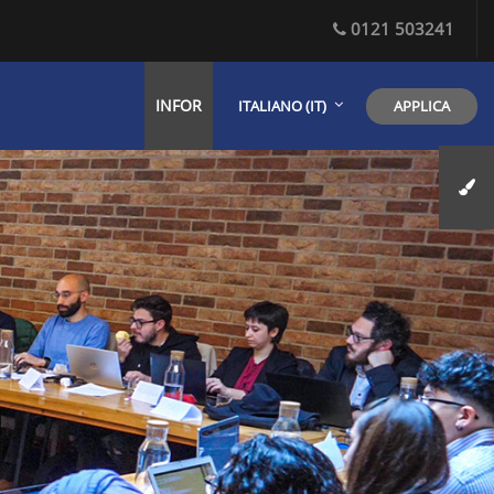
0121 503241
INFOR
APPLICA
ITALIANO ‎(IT)‎