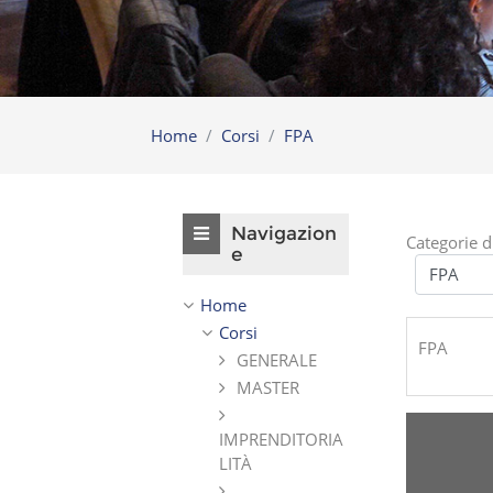
Home
Corsi
FPA
Salta Navigazione
Navigazion
Categorie d
e
Home
Corsi
FPA
GENERALE
MASTER
IMPRENDITORIA
LITÀ