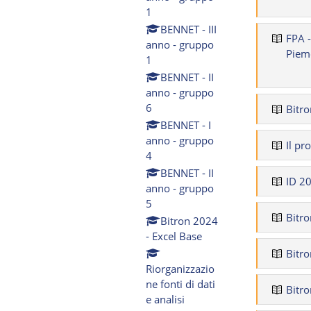
1
BENNET - III
FPA 
anno - gruppo
Piem
1
BENNET - II
anno - gruppo
6
Bitro
BENNET - I
anno - gruppo
Il pr
4
BENNET - II
ID 2
anno - gruppo
5
Bitro
Bitron 2024
- Excel Base
Bitro
Riorganizzazio
ne fonti di dati
Bitro
e analisi