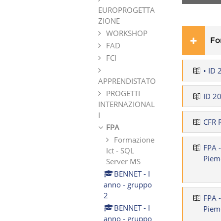
EUROPROGETTA
ZIONE
WORKSHOP
Fo
FAD
FCI
• ID
APPRENDISTATO
PROGETTI
ID 2
INTERNAZIONAL
I
CFR 
FPA
Formazione
FPA 
Ict - SQL
Piem
Server MS
BENNET - I
anno - gruppo
2
FPA 
BENNET - I
Piem
anno - gruppo