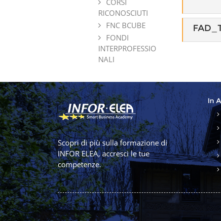
CORSI
RICONOSCIUTI
FNC BCUBE
FAD_T
FONDI
INTERPROFESSIO
NALI
In 
Scopri di più sulla formazione di
INFOR ELEA, accresci le tue
competenze.