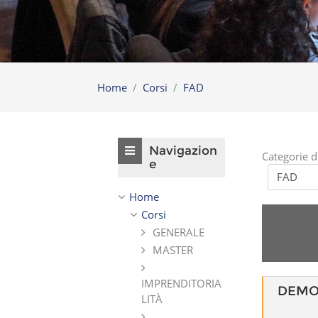
Home
Corsi
FAD
Salta Navigazione
Navigazion
Categorie d
e
Home
Corsi
GENERALE
MASTER
IMPRENDITORIA
DEMO
LITÀ