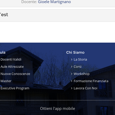
Docente:
Gioele Martignano
est
Aula
Chi Siamo
Docenti Validi
La Storia
Aule Attrezzate
Corsi
Nuove Conoscenze
Workshop
Master
Formazione Finanziata
Executive Program
Lavora Con Noi
Ottieni l'app mobile