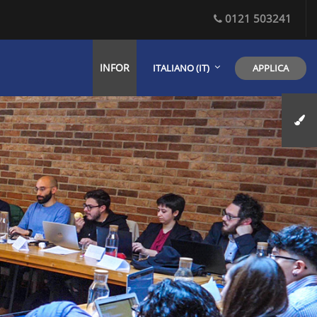
0121 503241
INFOR
APPLICA
ITALIANO ‎(IT)‎