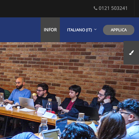
0121 503241
INFOR
APPLICA
ITALIANO ‎(IT)‎