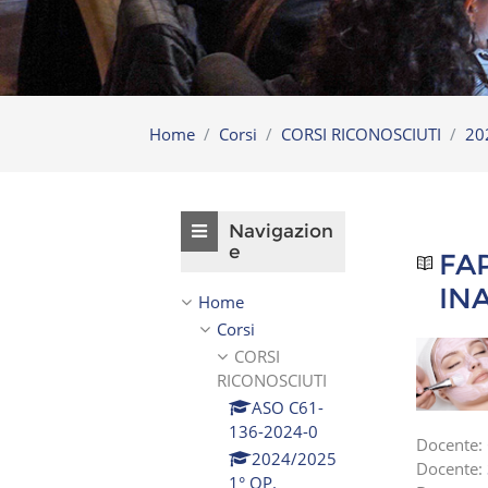
Home
Corsi
CORSI RICONOSCIUTI
20
Salta Navigazione
Navigazion
e
FA
IN
Home
Corsi
CORSI
RICONOSCIUTI
ASO C61-
136-2024-0
Docente:
2024/2025
Docente:
1° OP.