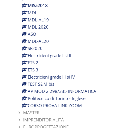
MiSa2018
MDL
MDL-AL19
MDL 2020
ASO
MDL-AL20
SE2020
Electricieni grade I si II
ETS 2
ETS 3
Electricieni grade III si IV
TEST S&M bis
AP MOD 2 298/335 INFORMATICA
Politecnico di Torino - Inglese
CORSO PROVA LINK ZOOM
MASTER
IMPRENDITORIALITÀ
EUROPROGETTAZIONE