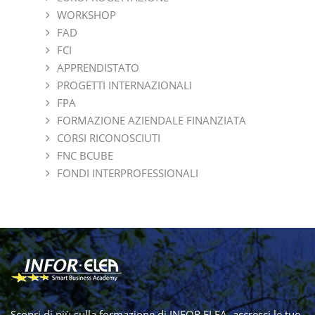
WORKSHOP
FAD
FCI
APPRENDISTATO
PROGETTI INTERNAZIONALI
FPA
FORMAZIONE AZIENDALE FINANZIATA
CORSI RICONOSCIUTI
FNC BCUBE
FONDI INTERPROFESSIONALI
Scopri di più sulla formazione di INFOR ELEA, accresci le tue