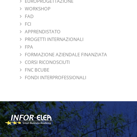
EUROPROGETTAZIONE
WORKSHOP
FAD
FCI
APPRENDISTATO
PROGETTI INTERNAZIONALI
FPA
FORMAZIONE AZIENDALE FINANZIATA
CORSI RICONOSCIUTI
FNC BCUBE
FONDI INTERPROFESSIONALI