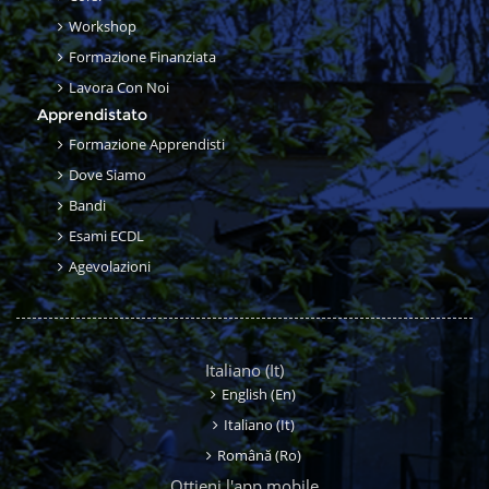
Workshop
Formazione Finanziata
Lavora Con Noi
Apprendistato
Formazione Apprendisti
Dove Siamo
Bandi
Esami ECDL
Agevolazioni
Italiano ‎(it)‎
English ‎(en)‎
Italiano ‎(it)‎
Română ‎(ro)‎
Ottieni l'app mobile