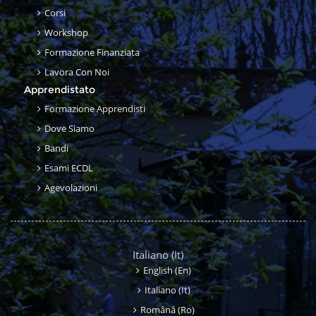
Corsi
Workshop
Formazione Finanziata
Lavora Con Noi
Apprendistato
Formazione Apprendisti
Dove Siamo
Bandi
Esami ECDL
Agevolazioni
Italiano ‎(it)‎
English ‎(en)‎
Italiano ‎(it)‎
Română ‎(ro)‎