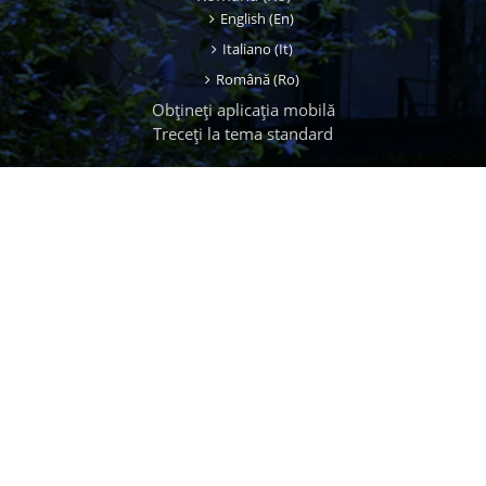
English ‎(en)‎
Italiano ‎(it)‎
Română ‎(ro)‎
Obțineți aplicația mobilă
Treceți la tema standard