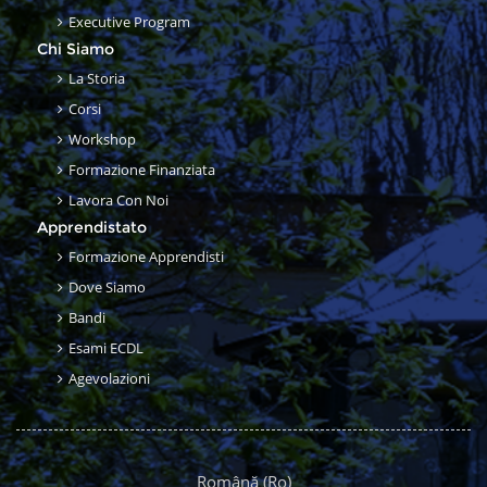
Executive Program
Chi Siamo
La Storia
Corsi
Workshop
Formazione Finanziata
Lavora Con Noi
Apprendistato
Formazione Apprendisti
Dove Siamo
Bandi
Esami ECDL
Agevolazioni
Română ‎(ro)‎